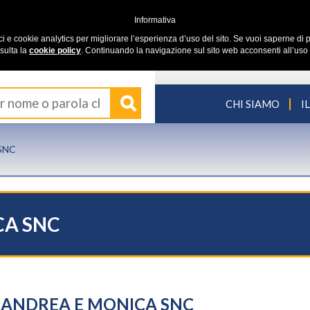
Informativa
ici e cookie analytics per migliorare l’esperienza d’uso del sito. Se vuoi saperne di p
sulta la
cookie policy
. Continuando la navigazione sul sito web acconsenti all’uso 
CHI SIAMO
I
SNC
CA SNC
SI ANDREA E MONICA SNC