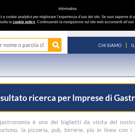
Informativa
ici e cookie analytics per migliorare l’esperienza d’uso del sito. Se vuoi saperne di p
sulta la
cookie policy
. Continuando la navigazione sul sito web acconsenti all’uso 
CHI SIAMO
I
sultato ricerca per Imprese di Gast
gastronomia è uno dei biglietti da visita del nostro 
iturismo, la pizzeria, pub, birrerie, più in linea con 