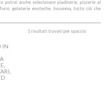
co potrai anche selezionare piadinerie, pizzerie al
, forni, gelaterie enoteche. Insomma, tutto ciò che
1 risultati trovati per spaccio
 IN
DA
E,
ARI,
ED