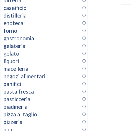
birreria
caseificio
distilleria
enoteca
forno
gastronomia
gelateria
gelato
liquori
macelleria
negozi alimentari
panifici
pasta fresca
pasticceria
piadineria
pizza al taglio
pizzeria
pub