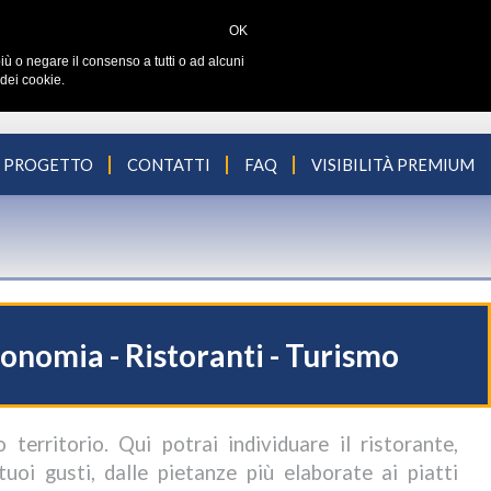
OK
iù o negare il consenso a tutti o ad alcuni
dei cookie.
L PROGETTO
CONTATTI
FAQ
VISIBILITÀ PREMIUM
ronomia - Ristoranti - Turismo
territorio. Qui potrai individuare il ristorante,
i tuoi gusti, dalle pietanze più elaborate ai piatti