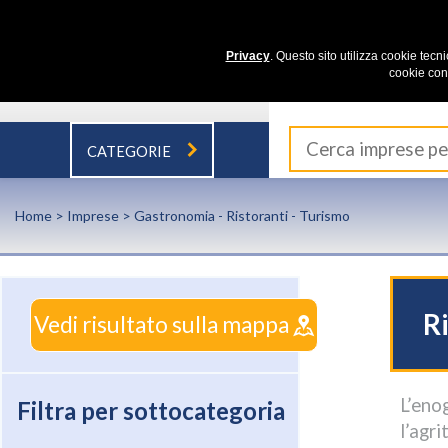
Privacy
. Questo sito utilizza cookie tecn
cookie con
CATEGORIE
Home
>
Imprese
> Gastronomia - Ristoranti - Turismo
Ri
Vedi risultato sulla mappa
L’eno
Filtra per sottocategoria
l’agr