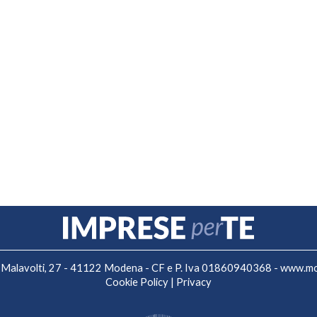
 F. Malavolti, 27 - 41122 Modena - CF e P. Iva 01860940368 -
www.mo.
Cookie Policy
|
Privacy