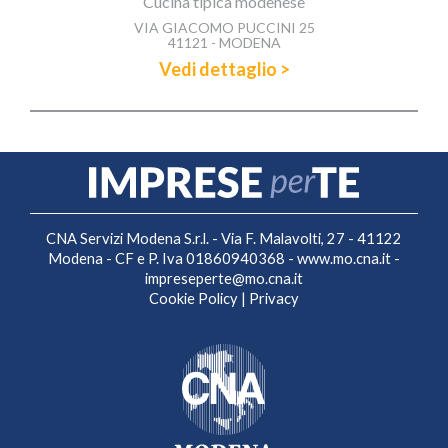
Cucina tipica modenese
VIA GIACOMO PUCCINI 25
41121 - MODENA
Vedi dettaglio >
CNA Servizi Modena S.r.l. - Via F. Malavolti, 27 - 41122
Modena - CF e P. Iva 01860940368 -
www.mo.cna.it
-
impreseperte@mo.cna.it
Cookie Policy
|
Privacy