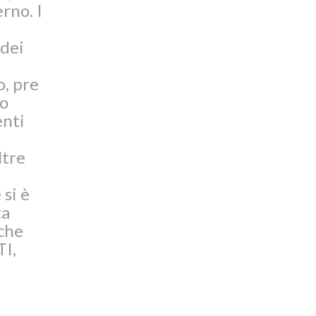
erno. I
 dei
o, pre
mo
enti
ltre
 si è
ta
 che
I,