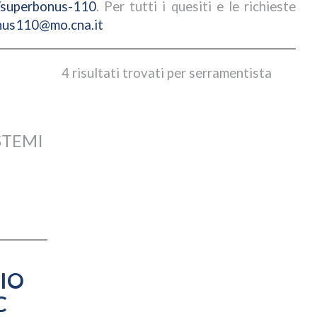
s/superbonus-110
. Per tutti i quesiti e le richieste
nus110@mo.cna.it
4 risultati trovati per serramentista
STEMI
IO
C