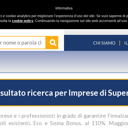
Informativa
ici e cookie analytics per migliorare l’esperienza d’uso del sito. Se vuoi saperne di p
sulta la
cookie policy
. Continuando la navigazione sul sito web acconsenti all’uso 
CHI SIAMO
I
isultato ricerca per Imprese di Sup
prese e i professionisti in grado di garantire l’innalza
ili esistenti, Eco e Sisma Bonus, al 110%. Maggio