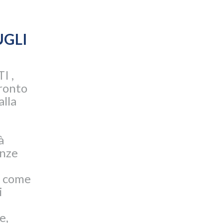
UGLI
I ,
ronto
alla
à
enze
 come
i
e,