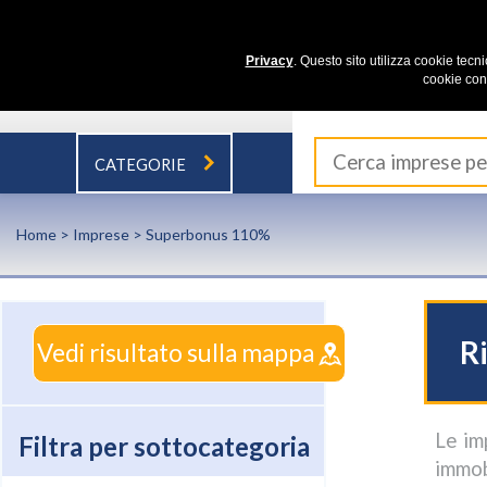
Privacy
. Questo sito utilizza cookie tecn
cookie con
CATEGORIE
Home
>
Imprese
> Superbonus 110%
R
Vedi risultato sulla mappa
Le im
Filtra per sottocategoria
immob