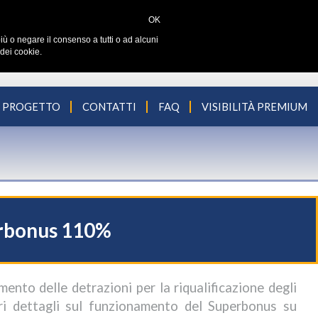
OK
iù o negare il consenso a tutti o ad alcuni
dei cookie.
L PROGETTO
CONTATTI
FAQ
VISIBILITÀ PREMIUM
erbonus 110%
mento delle detrazioni per la riqualificazione degli
ri dettagli sul funzionamento del Superbonus su