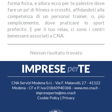
forma fisica, e allora ecco per te palestre dove
fare un po' di fitness o crossfit, affidandoti alla
competenza di un personal trainer, o, più
semplicemente, dove praticare lo sport
preferito. E per il tuo relax, ci sono i centri
benessere associati a CNA.
Nessun risultato trovato
CNA Servizi Modena S.r.l. - Via F. Malavolti, 27 - 41122
Modena - CF e P. Iva 01860940368 -
www.mo.cna.it
-
impreseperte@mo.cna.it
Cookie Policy
|
Privacy