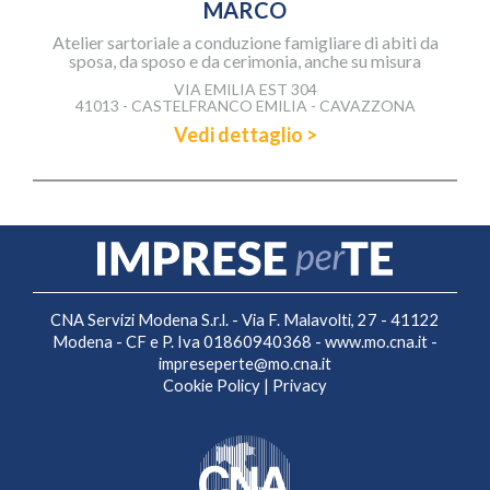
MARCO
Atelier sartoriale a conduzione famigliare di abiti da
sposa, da sposo e da cerimonia, anche su misura
VIA EMILIA EST 304
41013 - CASTELFRANCO EMILIA - CAVAZZONA
Vedi dettaglio >
CNA Servizi Modena S.r.l. - Via F. Malavolti, 27 - 41122
Modena - CF e P. Iva 01860940368 -
www.mo.cna.it
-
impreseperte@mo.cna.it
Cookie Policy
|
Privacy