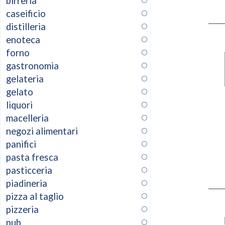
birreria
caseificio
distilleria
enoteca
forno
gastronomia
gelateria
gelato
liquori
macelleria
negozi alimentari
panifici
pasta fresca
pasticceria
piadineria
pizza al taglio
pizzeria
pub