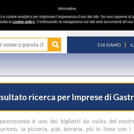
Informativa
ici e cookie analytics per migliorare l’esperienza d’uso del sito. Se vuoi saperne di p
sulta la
cookie policy
. Continuando la navigazione sul sito web acconsenti all’uso 
CHI SIAMO
I
sultato ricerca per Imprese di Gast
gastronomia è uno dei biglietti da visita del nostro 
iturismo, la pizzeria, pub, birrerie, più in linea con 