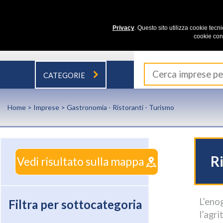
Privacy
. Questo sito utilizza cookie tecn
cookie con
CATEGORIE
Home
>
Imprese
> Gastronomia - Ristoranti - Turismo
Ri
Vedi risultato sulla mappa
L’eno
Filtra per sottocategoria
l’agr