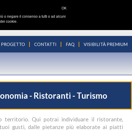
OK
iù o negare il consenso a tutti o ad alcuni
dei cookie.
L PROGETTO
CONTATTI
FAQ
VISIBILITÀ PREMIUM
ronomia - Ristoranti - Turismo
territorio. Qui potrai individuare il ristorante,
i tuoi gusti, dalle pietanze più elaborate ai piatti