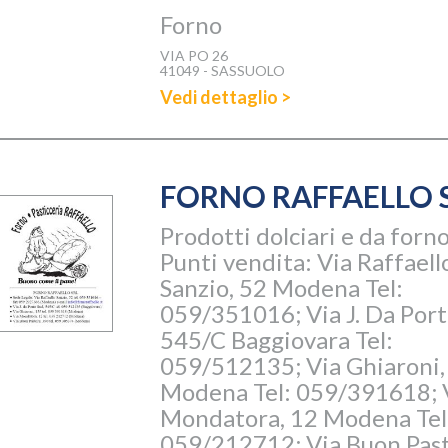
Forno
VIA PO 26
41049 - SASSUOLO
Vedi dettaglio >
FORNO RAFFAELLO 
Prodotti dolciari e da forno
Punti vendita: Via Raffaell
Sanzio, 52 Modena Tel:
059/351016; Via J. Da Port
545/C Baggiovara Tel:
059/512135; Via Ghiaroni,
Modena Tel: 059/391618; 
Mondatora, 12 Modena Tel
059/212712; Via Buon Past