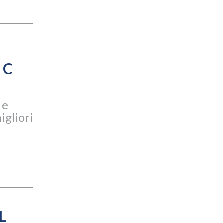
 C
 e
igliori
L