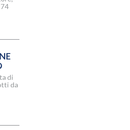
374
ANE
O
ta di
tti da