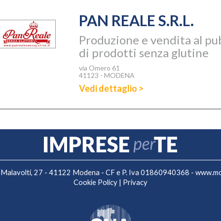
PAN REALE S.R.L.
Produzione e vendita al pu
di prodotti senza glutine
via Omero 61
41123 - MODENA
Vedi dettaglio >
 F. Malavolti, 27 - 41122 Modena - CF e P. Iva 01860940368 -
www.mo.
Cookie Policy
|
Privacy