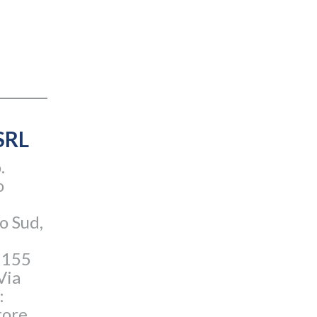
SRL
.
o
o Sud,
 155
Via
:
ore,