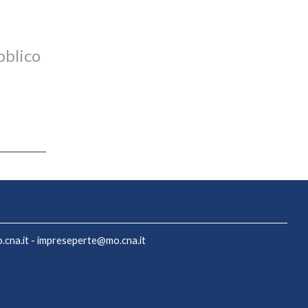
bblico
cna.it
-
impreseperte@mo.cna.it