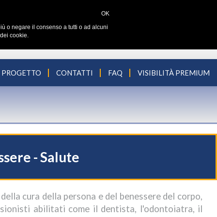
OK
iù o negare il consenso a tutti o ad alcuni
dei cookie.
L PROGETTO
CONTATTI
FAQ
VISIBILITÀ PREMIUM
ssere - Salute
della cura della persona e del benessere del corpo,
sionisti abilitati come il dentista, l'odontoiatra, il