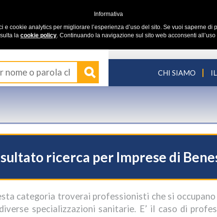
Informativa
ici e cookie analytics per migliorare l’esperienza d’uso del sito. Se vuoi saperne di p
sulta la
cookie policy
. Continuando la navigazione sul sito web acconsenti all’uso 
CHI SIAMO
I
sultato ricerca per Imprese di Bene
esta categoria troverai professionisti che si occupano 
diverse specializzazioni sanitarie. E’ il caso di profes