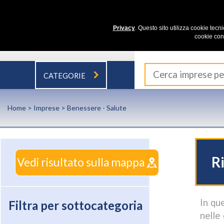
Privacy
. Questo sito utilizza cookie tecn
cookie con
CATEGORIE
Home
>
Imprese
> Benessere - Salute
Ri
Vedi risultato sulla mappa
In qu
Filtra per sottocategoria
nelle 