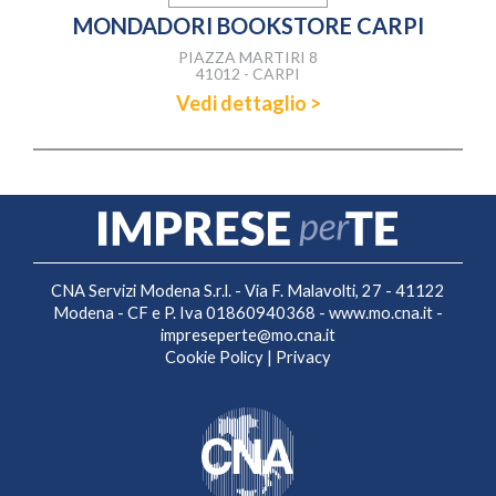
MONDADORI BOOKSTORE CARPI
PIAZZA MARTIRI 8
41012 - CARPI
Vedi dettaglio >
CNA Servizi Modena S.r.l. - Via F. Malavolti, 27 - 41122
Modena - CF e P. Iva 01860940368 -
www.mo.cna.it
-
impreseperte@mo.cna.it
Cookie Policy
|
Privacy