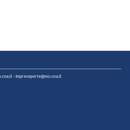
cna.it
-
impreseperte@mo.cna.it