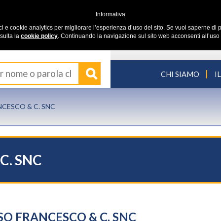
Informativa
ici e cookie analytics per migliorare l’esperienza d’uso del sito. Se vuoi saperne di p
sulta la
cookie policy
. Continuando la navigazione sul sito web acconsenti all’uso 
CHI SIAMO
I
ANCESCO & C. SNC
 C. SNC
USSO FRANCESCO & C. SNC