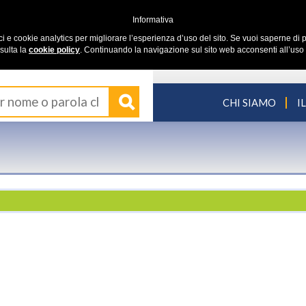
Informativa
ici e cookie analytics per migliorare l’esperienza d’uso del sito. Se vuoi saperne di p
sulta la
cookie policy
. Continuando la navigazione sul sito web acconsenti all’uso 
CHI SIAMO
I