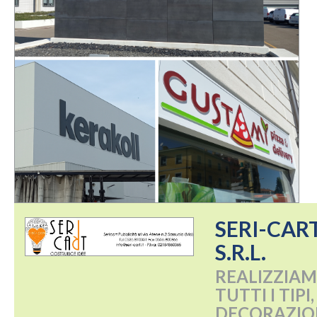
SERI-CART
S.R.L.
REALIZZIAM
TUTTI I TIP
DECORAZIO