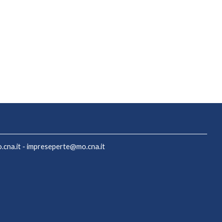
cna.it
-
impreseperte@mo.cna.it