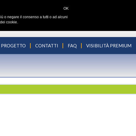
OK
iù o negare il consenso a tutti o ad alcuni
dei cookie.
L PROGETTO
CONTATTI
FAQ
VISIBILITÀ PREMIUM